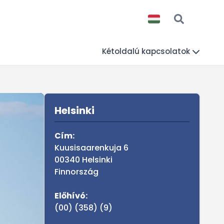
Kétoldalú kapcsolatok
Sidebar
MAGYARORSZÁG A VI
Helsinki
Cím:
Kuusisaarenkuja 6
00340 Helsinki
Finnország
Előhívó:
(00) (358) (9)