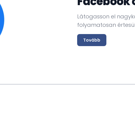
Facebook 
Látogasson el nagyk
folyamatosan értesül
Tovább