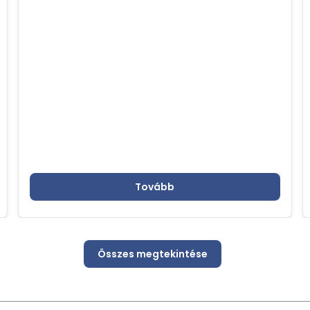
űrtechnológiai eredményeire és az űrutazás
terén elért sikerekre fókuszált, különös
tekintettel a HUNOR programra
Tovább
Összes megtekintése