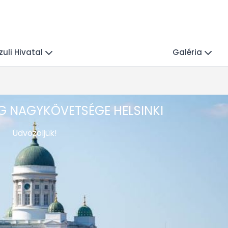
uli Hivatal
Galéria
 NAGYKÖVETSÉGE HELSINKI
Üdvözöljük!