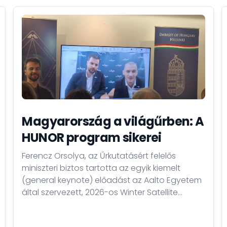
Magyarország a világűrben: A
HUNOR program sikerei
Ferencz Orsolya, az Űrkutatásért felelős
miniszteri biztos tartotta az egyik kiemelt
(general keynote) előadást az Aalto Egyetem
által szervezett, 2026-os Winter Satellite
Workshop nemzetközi űripari konferencia
nyitónapján. Beszédében Magyarország