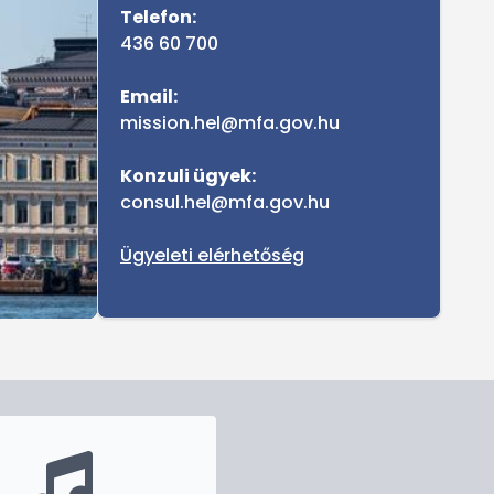
Telefon:
436 60 700
Email:
mission.hel@mfa.gov.hu
Konzuli ügyek:
consul.hel@mfa.gov.hu
Ügyeleti elérhetőség