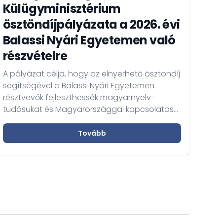
Külügyminisztérium
ösztöndíjpályázata a 2026. évi
A 
Balassi Nyári Egyetemen való
Eu
részvételre
A K
A pályázat célja, hogy az elnyerhető ösztöndíj
Szol
segítségével a Balassi Nyári Egyetemen
tájé
résztvevők fejleszthessék magyarnyelv-
Bizt
tudásukat és Magyarországgal kapcsolatos
ille
ismereteiket elmélyíthessék és
álla
megerősíthessék.
Tovább
uta