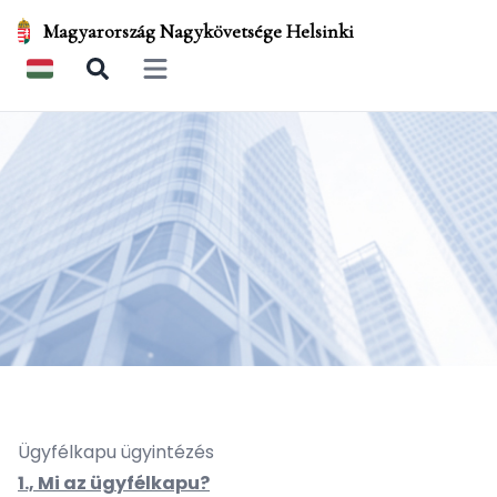
Magyarország Nagykövetsége Helsinki
Open main menu
Ügyfélkapu ügyintézés
1., Mi az ügyfélkapu?