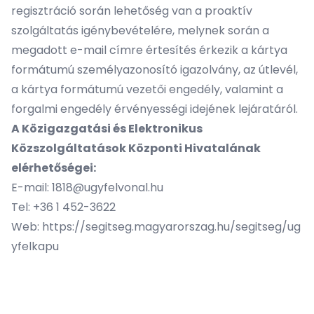
regisztráció során lehetőség van a proaktív
szolgáltatás igénybevételére, melynek során a
megadott e-mail címre értesítés érkezik a kártya
formátumú személyazonosító igazolvány, az útlevél,
a kártya formátumú vezetői engedély, valamint a
forgalmi engedély érvényességi idejének lejáratáról.
A Közigazgatási és Elektronikus
Közszolgáltatások Központi Hivatalának
elérhetőségei:
E-mail:
1818@ugyfelvonal.hu
Tel: +36 1 452-3622
Web:
https://segitseg.magyarorszag.hu/segitseg/ug
yfelkapu