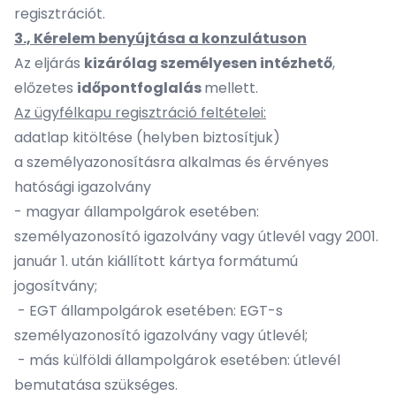
regisztrációt.
3., Kérelem benyújtása a konzulátuson
Az eljárás
kizárólag személyesen intézhető
,
előzetes
időpontfoglalás
mellett.
Az ügyfélkapu regisztráció feltételei:
adatlap kitöltése (helyben biztosítjuk)
a személyazonosításra alkalmas és érvényes
hatósági igazolvány
- magyar állampolgárok esetében:
személyazonosító igazolvány vagy útlevél vagy 2001.
január 1. után kiállított kártya formátumú
jogosítvány;
- EGT állampolgárok esetében: EGT-s
személyazonosító igazolvány vagy útlevél;
- más külföldi állampolgárok esetében: útlevél
bemutatása szükséges.