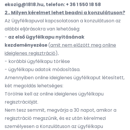
ekozig@1818.hu
, telefon: + 36 1 550 18 58
2., Milyen kérelmet lehet beadni a konzulátuson?
Az Ügyfélkapuval kapcsolatosan a konzulátuson az
alábbi eljárásokra van lehetőség:
-
az első ügyfélkapu nyitásának
kezdeményezése
(
amit nem előzött meg online
ideiglenes regisztráció
),
- korábbi ügyfélkapu törlése
- ügyfélkapu adatok módosítása.
Amennyiben online ideiglenes ügyfélkaput létesített,
két megoldás lehetséges:
Törölnie kell az online ideiglenes ügyfélkapu
regisztrációját.
Nem tesz semmit, megvárja a 30 napot, amikor a
regisztráció megszűnik, és ez után kérelmezi
személyesen a Konzulátuson az ügyfélkapu