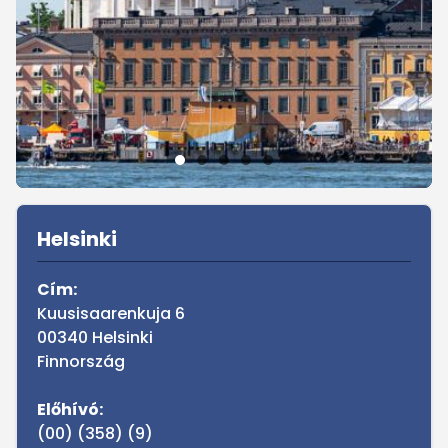
Sidebar
Helsinki
Cím:
Kuusisaarenkuja 6
00340 Helsinki
Finnország
Előhívó:
(00) (358) (9)