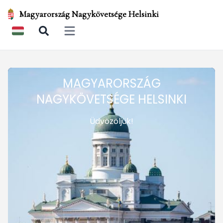
Magyarország Nagykövetsége Helsinki
Open main menu
MAGYARORSZÁG
NAGYKÖVETSÉGE HELSINKI
Üdvözöljük!