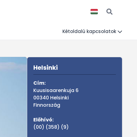
Kétoldalú kapcsolatok
Sidebar
MAGYARORSZÁG A VI
Helsinki
Cím:
Kuusisaarenkuja 6
00340 Helsinki
Finnország
Előhívó:
(00) (358) (9)