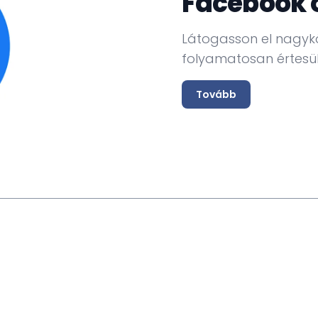
Facebook 
Látogasson el nagyk
folyamatosan értesül
Tovább