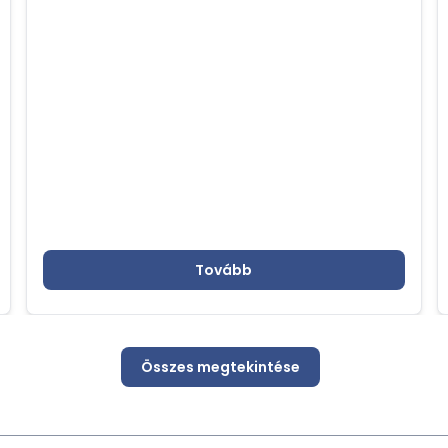
űrtechnológiai eredményeire és az űrutazás
terén elért sikerekre fókuszált, különös
tekintettel a HUNOR programra
Tovább
Összes megtekintése