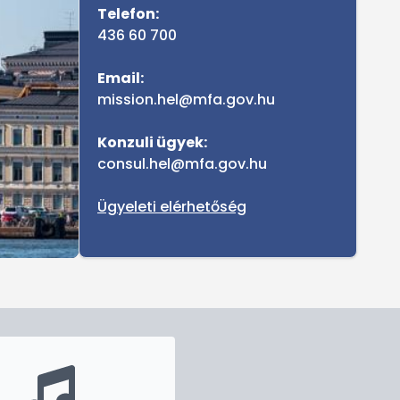
Telefon:
436 60 700
Email:
mission.hel@mfa.gov.hu
Konzuli ügyek:
consul.hel@mfa.gov.hu
Ügyeleti elérhetőség