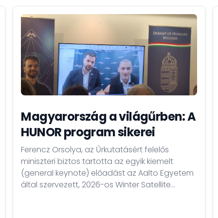
Magyarország a világűrben: A
HUNOR program sikerei
Ferencz Orsolya, az Űrkutatásért felelős
miniszteri biztos tartotta az egyik kiemelt
(general keynote) előadást az Aalto Egyetem
által szervezett, 2026-os Winter Satellite
Workshop nemzetközi űripari konferencia
nyitónapján. Beszédében Magyarország