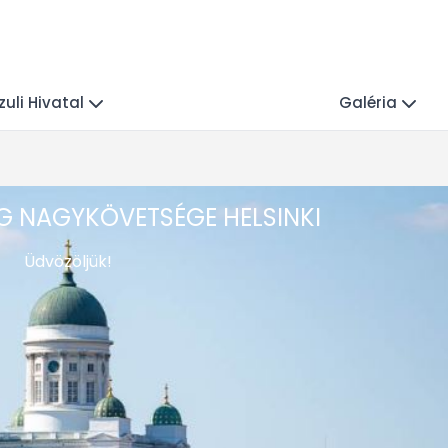
uli Hivatal
Galéria
 NAGYKÖVETSÉGE HELSINKI
Üdvözöljük!