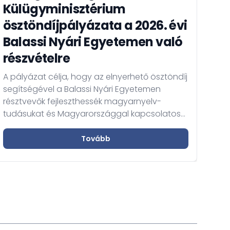
Külügyminisztérium
ösztöndíjpályázata a 2026. évi
A 
Balassi Nyári Egyetemen való
Eu
részvételre
A K
A pályázat célja, hogy az elnyerhető ösztöndíj
Szol
segítségével a Balassi Nyári Egyetemen
tájé
résztvevők fejleszthessék magyarnyelv-
Bizt
tudásukat és Magyarországgal kapcsolatos
ille
ismereteiket elmélyíthessék és
álla
megerősíthessék.
Tovább
uta