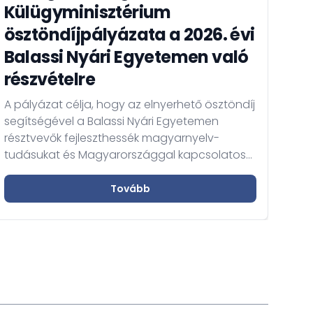
Külügyminisztérium
ösztöndíjpályázata a 2026. évi
A 
Balassi Nyári Egyetemen való
Eu
részvételre
A K
A pályázat célja, hogy az elnyerhető ösztöndíj
Szol
segítségével a Balassi Nyári Egyetemen
tájé
résztvevők fejleszthessék magyarnyelv-
Bizt
tudásukat és Magyarországgal kapcsolatos
ille
ismereteiket elmélyíthessék és
álla
megerősíthessék.
Tovább
uta