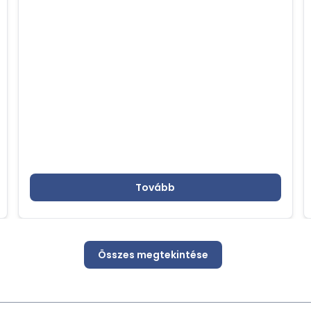
űrtechnológiai eredményeire és az űrutazás
terén elért sikerekre fókuszált, különös
tekintettel a HUNOR programra
Tovább
Összes megtekintése