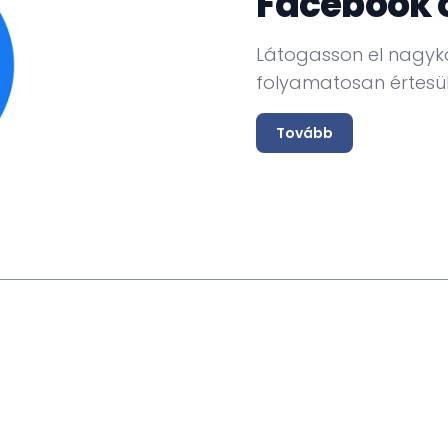
Facebook 
Látogasson el nagyk
folyamatosan értesül
Tovább