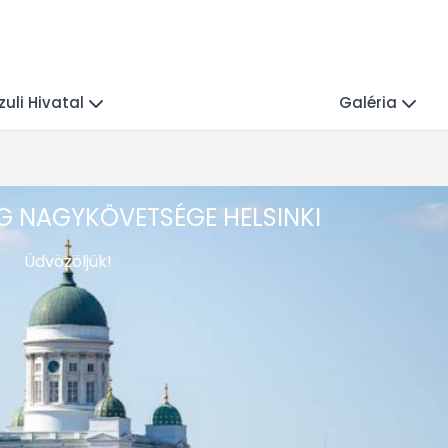
uli Hivatal
Galéria
 NAGYKÖVETSÉGE HELSINKI
Üdvözöljük!