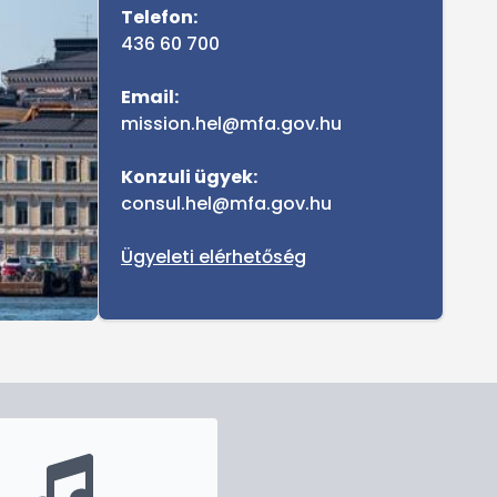
Telefon:
436 60 700
Email:
mission.hel@mfa.gov.hu
Konzuli ügyek:
consul.hel@mfa.gov.hu
Ügyeleti elérhetőség