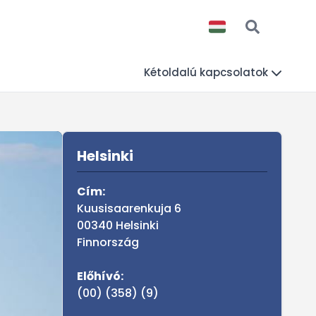
Kétoldalú kapcsolatok
Sidebar
MAGYARORSZÁG A VI
Helsinki
Cím:
Kuusisaarenkuja 6
00340 Helsinki
Finnország
Előhívó:
(00) (358) (9)