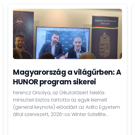
Magyarország a világűrben: A
HUNOR program sikerei
Ferencz Orsolya, az Űrkutatásért felelős
miniszteri biztos tartotta az egyik kiemelt
(general keynote) előadást az Aalto Egyetem
által szervezett, 2026-os Winter Satellite
Workshop nemzetközi űripari konferencia
nyitónapján. Beszédében Magyarország