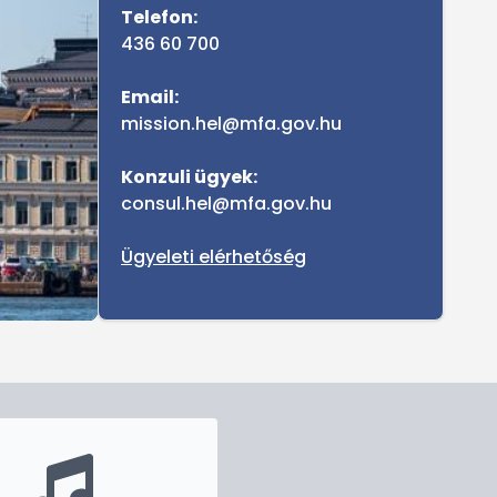
Telefon:
436 60 700
Email:
mission.hel@mfa.gov.hu
Konzuli ügyek:
consul.hel@mfa.gov.hu
Ügyeleti elérhetőség