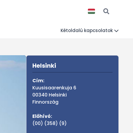
Kétoldalú kapcsolatok
Sidebar
MAGYARORSZÁG A VI
Helsinki
Cím:
Kuusisaarenkuja 6
00340 Helsinki
Finnország
Előhívó:
(00) (358) (9)