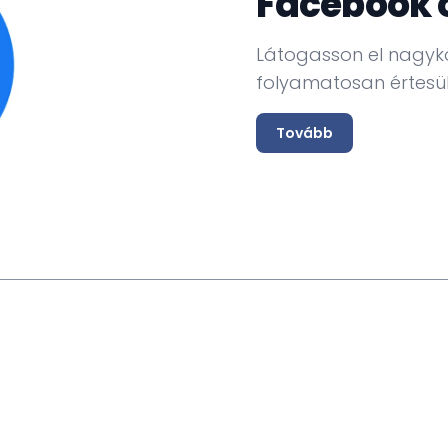
Facebook 
Látogasson el nagyk
folyamatosan értesül
Tovább