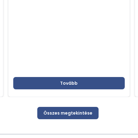
űrtechnológiai eredményeire és az űrutazás
terén elért sikerekre fókuszált, különös
tekintettel a HUNOR programra
Tovább
Összes megtekintése