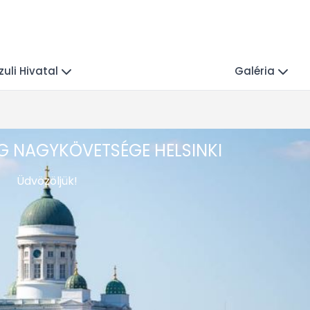
uli Hivatal
Galéria
 NAGYKÖVETSÉGE HELSINKI
Üdvözöljük!