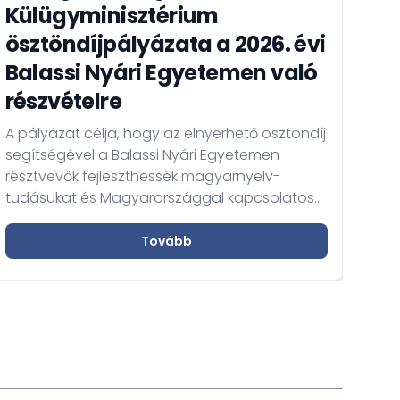
Külügyminisztérium
ösztöndíjpályázata a 2026. évi
A 
Balassi Nyári Egyetemen való
Eu
részvételre
A K
A pályázat célja, hogy az elnyerhető ösztöndíj
Szol
segítségével a Balassi Nyári Egyetemen
tájé
résztvevők fejleszthessék magyarnyelv-
Bizt
tudásukat és Magyarországgal kapcsolatos
ille
ismereteiket elmélyíthessék és
álla
megerősíthessék.
Tovább
uta