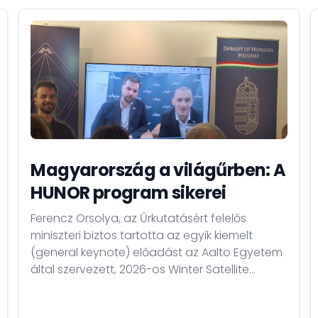
Magyarország a világűrben: A
HUNOR program sikerei
Ferencz Orsolya, az Űrkutatásért felelős
miniszteri biztos tartotta az egyik kiemelt
(general keynote) előadást az Aalto Egyetem
által szervezett, 2026-os Winter Satellite
Workshop nemzetközi űripari konferencia
nyitónapján. Beszédében Magyarország