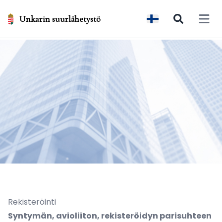
Unkarin suurlähetystö
Open 
Rekisteröinti
Syntymän, avioliiton, rekisteröidyn parisuhteen