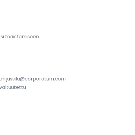
aksi todistamiseen
ari.jussila@corporatum.com
 valtuutettu