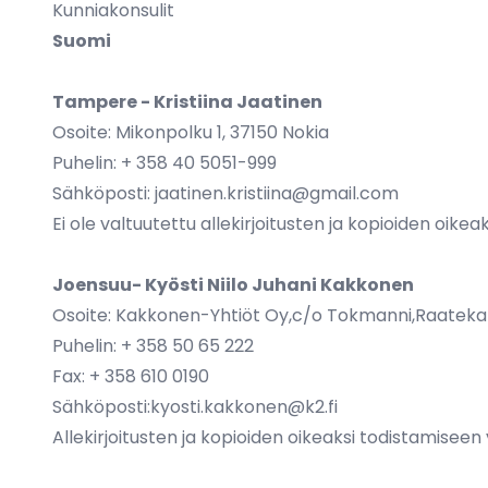
Kunniakonsulit
Suomi
Tampere - Kristiina Jaatinen
Osoite: Mikonpolku 1, 37150 Nokia
Puhelin: + 358 40 5051-999
Sähköposti:
jaatinen.kristiina@gmail.com
Ei ole valtuutettu allekirjoitusten ja kopioiden oike
Joensuu- Kyösti Niilo Juhani Kakkonen
Osoite: Kakkonen-Yhtiöt Oy,c/o Tokmanni,Raateka
Puhelin: + 358 50 65 222
Fax: + 358 610 0190
Sähköposti:
kyosti.kakkonen@k2.fi
Allekirjoitusten ja kopioiden oikeaksi todistamiseen