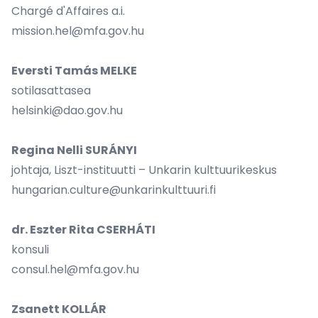
Chargé d'Affaires a.i.
mission.hel@mfa.gov.hu
Eversti
Tamás MELKE
sotilasattasea
helsinki@dao.gov.hu
Regina Nelli SURÁNYI
johtaja, Liszt-instituutti – Unkarin kulttuurikeskus
hungarian.culture@unkarinkulttuuri.fi
dr. Eszter Rita CSERHÁTI
konsuli
consul.hel@mfa.gov.hu
Zsanett KOLLÁR