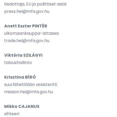
tiedottaja, EU ja poliittiset asiat
press.hel@mfa.gov.hu
Anett Eszter PINTÉR
ulkomaankauppa-attasea
trade.hel@mfa.gov.hu
Viktória SZILÁGYI
taloushallinto
Krisztina BÍRÓ
suurlähettilään assistentti
mission.hel@mfa.gov.hu
Mikko CAJANUS
sihteeri