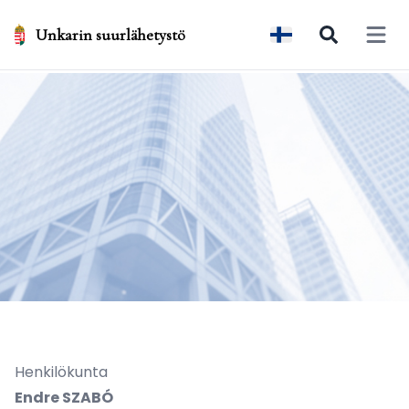
Unkarin suurlähetystö
Open 
Henkilökunta
Endre SZABÓ