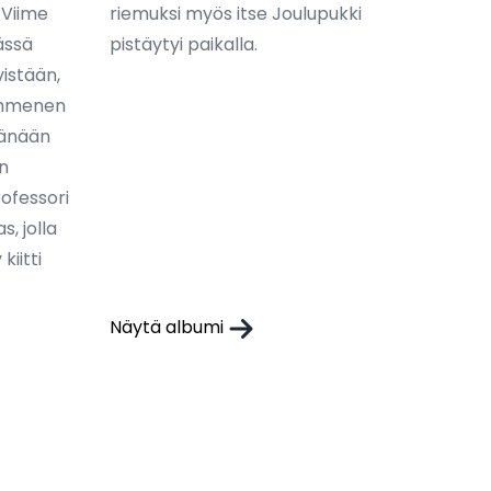
 Viime
riemuksi myös itse Joulupukki
ässä
pistäytyi paikalla.
vistään,
kymmenen
Tänään
än
rofessori
s, jolla
kiitti
Näytä albumi