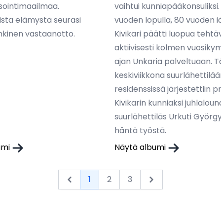
sointimaailmaa.
vaihtui kunniapääkonsuliksi.
ista elämystä seurasi
vuoden lopulla, 80 vuoden i
kinen vastaanotto.
Kivikari päätti luopua tehtä
aktiivisesti kolmen vuosi
ajan Unkaria palveltuaan. 
keskiviikkona suurlähettilä
residenssissä järjestettiin p
Kivikarin kunniaksi juhlalouna
suurlähettiläs Urkuti György 
häntä työstä.
umi
Näytä albumi
1
2
3
Next &raquo;