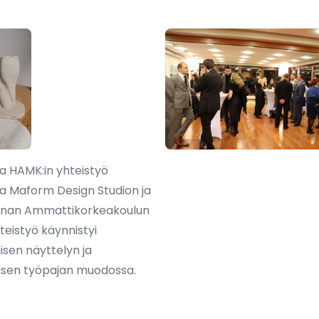
a HAMK:in yhteistyö
a Maform Design Studion ja
nan Ammattikorkeakoulun
eistyö käynnistyi
isen näyttelyn ja
äisen työpajan muodossa.