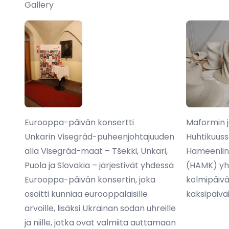
Gallery
Eurooppa-päivän konsertti
Maformin j
Unkarin Visegrád-puheenjohtajuuden
Huhtikuuss
alla Visegrád-maat – Tšekki, Unkari,
Hämeenlin
Puola ja Slovakia – järjestivät yhdessä
(HAMK) yht
Eurooppa-päivän konsertin, joka
kolmipäivä
osoitti kunniaa eurooppalaisille
kaksipäiv
arvoille, lisäksi Ukrainan sodan uhreille
ja niille, jotka ovat valmiita auttamaan