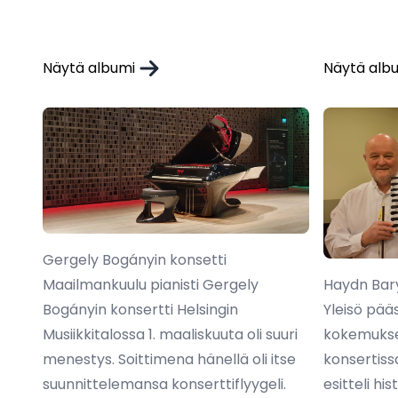
Näytä albumi
Näytä alb
Gergely Bogányin konsetti
Maailmankuulu pianisti Gergely
Haydn Bary
Bogányin konsertti Helsingin
Yleisö pää
Musiikkitalossa 1. maaliskuuta oli suuri
kokemukse
menestys. Soittimena hänellä oli itse
konsertiss
suunnittelemansa konserttiflyygeli.
esitteli his