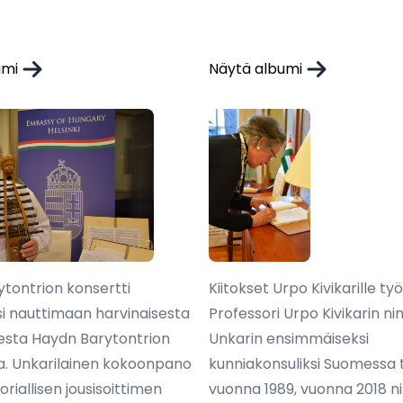
umi
Näytä albumi
tontrion konsertti
Kiitokset Urpo Kivikarille ty
si nauttimaan harvinaisesta
Professori Urpo Kivikarin ni
sta Haydn Barytontrion
Unkarin ensimmäiseksi
a. Unkarilainen kokoonpano
kunniakonsuliksi Suomessa 
toriallisen jousisoittimen
vuonna 1989, vuonna 2018 n