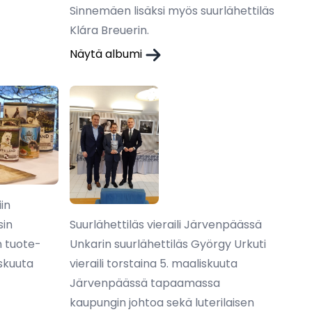
Sinnemäen lisäksi myös suurlähettiläs
Klára Breuerin.
Näytä albumi
iin
Suurlähettiläs vieraili Järvenpäässä
sin
Unkarin suurlähettiläs György Urkuti
n tuote-
vieraili torstaina 5. maaliskuuta
askuuta
Järvenpäässä tapaamassa
kaupungin johtoa sekä luterilaisen