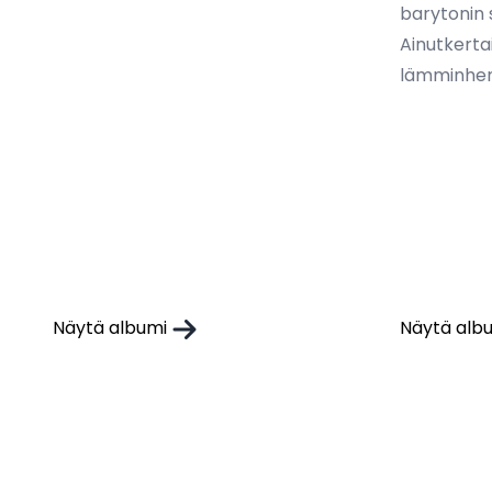
barytonin 
Ainutkerta
lämminhen
Näytä albumi
Näytä alb