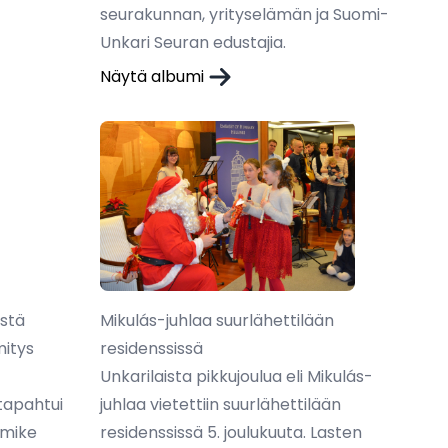
seurakunnan, yrityselämän ja Suomi-
Unkari Seuran edustajia.
Näytä albumi
östä
Mikulás-juhlaa suurlähettilään
mitys
residenssissä
Unkarilaista pikkujoulua eli Mikulás-
tapahtui
juhlaa vietettiin suurlähettilään
imike
residenssissä 5. joulukuuta. Lasten