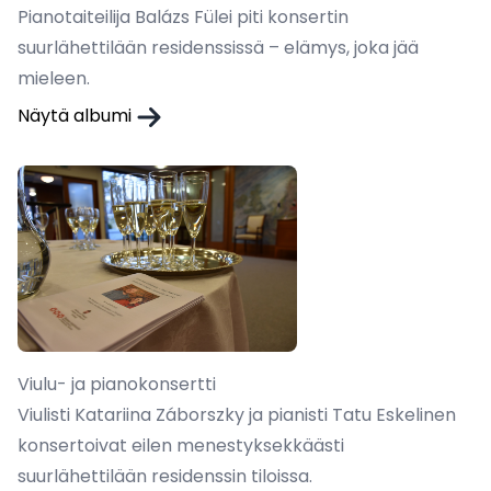
Pianotaiteilija Balázs Fülei piti konsertin
suurlähettilään residenssissä – elämys, joka jää
mieleen.
Näytä albumi
Viulu- ja pianokonsertti
Viulisti Katariina Záborszky ja pianisti Tatu Eskelinen
konsertoivat eilen menestyksekkäästi
suurlähettilään residenssin tiloissa.