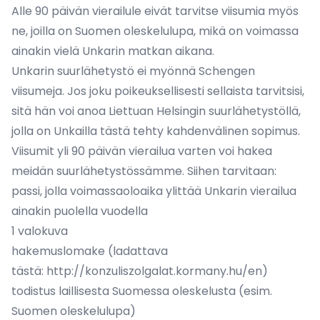
Alle 90 päivän vierailule eivät tarvitse viisumia myös
ne, joilla on Suomen oleskelulupa, mikä on voimassa
ainakin vielä Unkarin matkan aikana.
Unkarin suurlähetystö ei myönnä Schengen
viisumeja. Jos joku poikeuksellisesti sellaista tarvitsisi,
sitä hän voi anoa Liettuan Helsingin suurlähetystöllä,
jolla on Unkailla tästä tehty kahdenvälinen sopimus.
Viisumit yli 90 päivän vierailua varten voi hakea
meidän suurlähetystössämme. Siihen tarvitaan:
passi, jolla voimassaoloaika ylittää Unkarin vierailua
ainakin puolella vuodella
1 valokuva
hakemuslomake (ladattava
tästä:
http://konzuliszolgalat.kormany.hu/en
)
todistus laillisesta Suomessa oleskelusta (esim.
Suomen oleskelulupa)