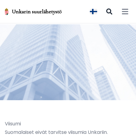
Unkarin suurlähetystö
Open 
Viisumi
Suomalaiset eivät tarvitse viisumia Unkariin.