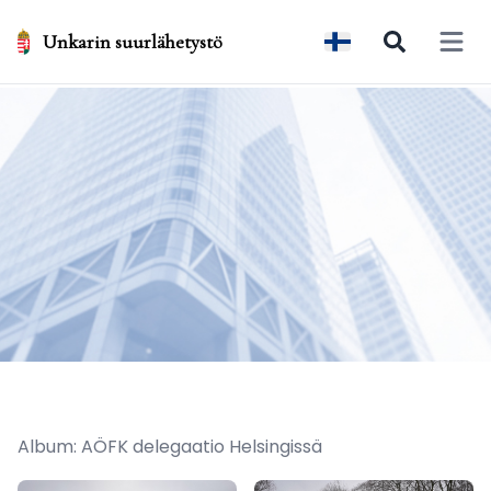
Unkarin suurlähetystö
Open 
Album: AÖFK delegaatio Helsingissä