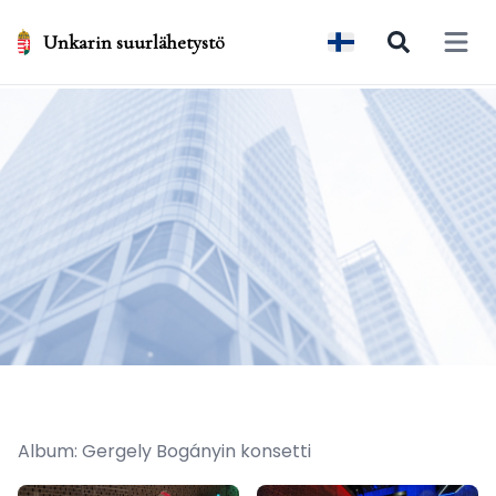
Unkarin suurlähetystö
Open 
Album: Gergely Bogányin konsetti