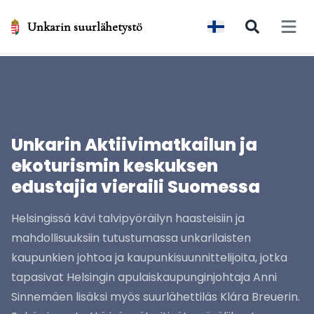
Unkarin suurlähetystö
Open 
Unkarin Aktiivimatkailun ja
ekoturismin keskuksen
edustajia vieraili Suomessa
Helsingissä kävi talvipyöräilyn haasteisiin ja
mahdollisuuksiin tutustumassa unkarilaisten
kaupunkien johtoa ja kaupunkisuunnittelijoita, jotka
tapasivat Helsingin apulaiskaupunginjohtaja Anni
Sinnemäen lisäksi myös suurlähettiläs Klára Breuerin.