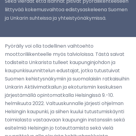
Sekä vieraat että isännät pitivät pyöräliikenteeseen
liittyvää kokemusvaihtoa edistysaskeleena Suomen
ja Unkarin suhteissa ja yhteistyönäkymissä.
Pyöräily voi olla todellinen vaihtoehto
moottoriliikenteelle myös talvioloissa. Tästä saivat
todisteita Unkarista tulleet kaupunginjohdon ja
kaupunkisuunnittelun edustajat, jotka tutustuivat
Suomen kehistysnäkymiin ja suomalaisiin ratkaisuihin
Unkarin Aktiivimatkailun ja ekoturismin keskuksen
järjestämällä opintomatkalla Helsingissä 9.-10.
helmikuuta 2022. Valtuuskunnalle järjesti ohjelman
Helsingin kaupunki, ja siihen kuului tutustumiskäynti
toimialasta vastaavaan kaupungin instanssiin sekä
esitelmiä Helsingin jo toteuttamista sekä vielä