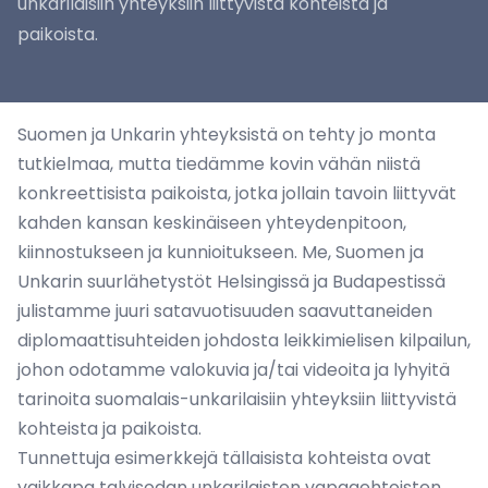
unkarilaisiin yhteyksiin liittyvistä kohteista ja
paikoista.
Suomen ja Unkarin yhteyksistä on tehty jo monta
tutkielmaa, mutta tiedämme kovin vähän niistä
konkreettisista paikoista, jotka jollain tavoin liittyvät
kahden kansan keskinäiseen yhteydenpitoon,
kiinnostukseen ja kunnioitukseen. Me, Suomen ja
Unkarin suurlähetystöt Helsingissä ja Budapestissä
julistamme juuri satavuotisuuden saavuttaneiden
diplomaattisuhteiden johdosta leikkimielisen kilpailun,
johon odotamme valokuvia ja/tai videoita ja lyhyitä
tarinoita suomalais-unkarilaisiin yhteyksiin liittyvistä
kohteista ja paikoista.
Tunnettuja esimerkkejä tällaisista kohteista ovat
vaikkapa talvisodan unkarilaisten vapaaehtoisten