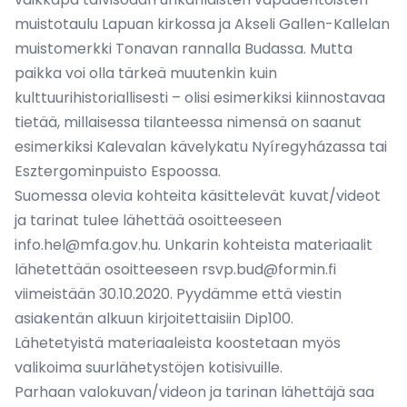
muistotaulu Lapuan kirkossa ja Akseli Gallen-Kallelan
muistomerkki Tonavan rannalla Budassa. Mutta
paikka voi olla tärkeä muutenkin kuin
kulttuurihistoriallisesti – olisi esimerkiksi kiinnostavaa
tietää, millaisessa tilanteessa nimensä on saanut
esimerkiksi Kalevalan kävelykatu Nyíregyházassa tai
Esztergominpuisto Espoossa.
Suomessa olevia kohteita käsittelevät kuvat/videot
ja tarinat tulee lähettää osoitteeseen
info.hel@mfa.gov.hu
. Unkarin kohteista materiaalit
lähetettään osoitteeseen
rsvp.bud@formin.fi
viimeistään 30.10.2020. Pyydämme että viestin
asiakentän alkuun kirjoitettaisiin Dip100.
Lähetetyistä materiaaleista koostetaan myös
valikoima suurlähetystöjen kotisivuille.
Parhaan valokuvan/videon ja tarinan lähettäjä saa