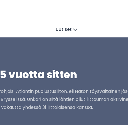
Uutiset
25 vuotta sitten
9 Pohjois-Atlantin puolustusliiton, eli Naton täysvaltainen 
sselissä. Unkari on siitä lähtien ollut liittouman aktiivin
vakautta yhdessä 31 liittolaisensa kanssa.