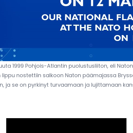
kuuta 1999 Pohjois-Atlantin puolustusliiton, eli Nato
ippu nostettiin salkoon Naton päämajassa Brysselis
sen, ja se on pyrkinyt turvaamaan ja lujittamaan k