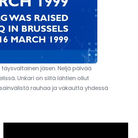
n täysvaltainen jäsen. Neljä päivää
sä. Unkari on siitä lähtien ollut
ansainvälistä rauhaa ja vakautta yhdessä