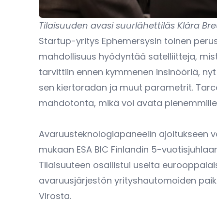
Tilaisuuden avasi suurlähettiläs Klára Breu
Startup-yritys Ephemersysin toinen perusta
mahdollisuus hyödyntää satelliitteja, mi
tarvittiin ennen kymmenen insinööriä, nyt
sen kiertoradan ja muut parametrit. Tarcai
mahdotonta, mikä voi avata pienemmille 
Avaruusteknologiapaneelin ajoitukseen vaik
mukaan ESA BIC Finlandin 5-vuotisjuhlaan
Tilaisuuteen osallistui useita eurooppala
avaruusjärjestön yrityshautomoiden paikall
Virosta.