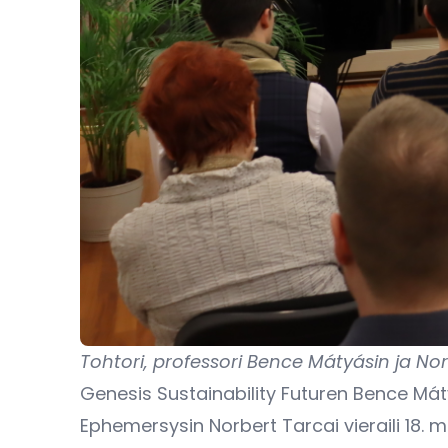
Tohtori, professori Bence Mátyásin ja 
Genesis Sustainability Futuren Bence Mát
Ephemersysin Norbert Tarcai vieraili 18.