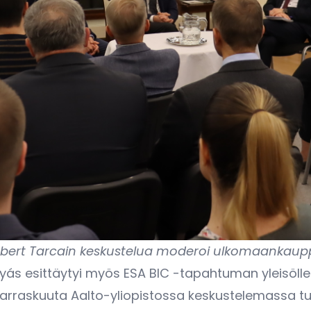
Norbert Tarcain keskustelua moderoi ulkomaankau
yás esittäytyi myös ESA BIC -tapahtuman yleisöll
 marraskuuta Aalto-yliopistossa keskustelemassa t