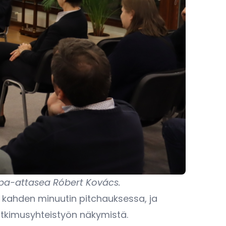
ppa-attasea Róbert Kovács.
e kahden minuutin pitchauksessa, ja
utkimusyhteistyön näkymistä.