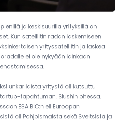
nillä ja keskisuurilla yrityksillä on
t. Kun satelliitin radan laskemiseen
inkertaisen yrityssatelliitin ja laskea
rtoradalle ei ole nykyään lainkaan
 tehostamisessa.
i unkarilaista yritystä oli kutsuttu
 startup-tapahtuman, Slushin ohessa.
aissaan ESA BIC:n eli Euroopan
sistä oli Pohjoismaista sekä Sveitsistä ja