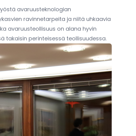
ä työstä avaruusteknologian
kasvien ravinnetarpeita ja niitä uhkaavia
ikka avaruusteollisuus on alana hyvin
ä takaisin perinteisessä teollisuudessa.