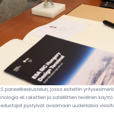
2 paneelikeskustelun, jossa esiteltiin yritysesimerk
ogia eli rakettien ja satelliittien teollinen käyttö
itysedustajat pystyivät avaamaan uudenlaisia visioit