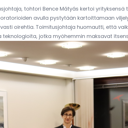
tusjohtaja, tohtori Bence Mátyás kertoi yrityksens
atorioiden avulla pystytään kartoittamaan viljely
avasti oirehtia. Toimitusjohtaja huomautti, että va
stia teknologioita, jotka myöhemmin maksavat itsens