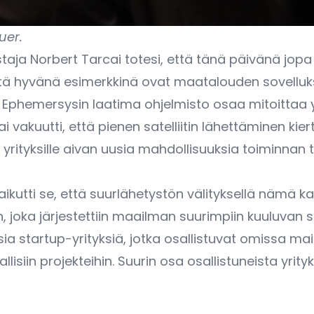
er.​
ja Norbert Tarcai totesi, että tänä päivänä jopa pie
stä hyvänä esimerkkinä ovat maatalouden sovellukse
 Ephemersysin laatima ohjelmisto osaa mitoittaa yks
 vakuutti, että pienen satelliitin lähettäminen kie
yrityksille aivan uusia mahdollisuuksia toiminnan
utti se, että suurlähetystön välityksellä nämä kaks
, joka järjestettiin maailman suurimpiin kuuluvan
isia startup-yrityksiä, jotka osallistuvat omissa m
isiin projekteihin. Suurin osa osallistuneista yrityk