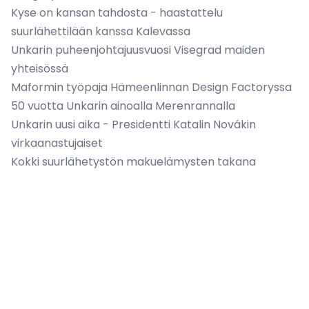
Kyse on kansan tahdosta - haastattelu
suurlähettilään kanssa Kalevassa
Unkarin puheenjohtajuusvuosi Visegrad maiden
yhteisössä
Maformin työpaja Hämeenlinnan Design Factoryssa
50 vuotta Unkarin ainoalla Merenrannalla
Unkarin uusi aika - Presidentti Katalin Novákin
virkaanastujaiset
Kokki suurlähetystön makuelämysten takana