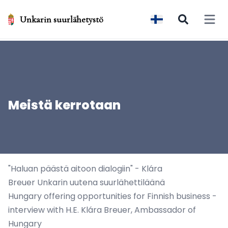
Unkarin suurlähetystö
Open 
Meistä kerrotaan
"Haluan päästä aitoon dialogiin" - Klára
Breuer Unkarin uutena suurlähettiläänä
Hungary offering opportunities for Finnish business -
interview with H.E. Klára Breuer, Ambassador of
Hungary