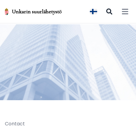
Unkarin suurlähetystö
Open 
Contact